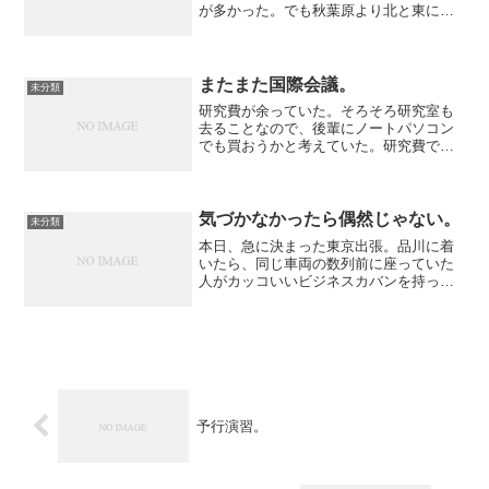
が多かった。でも秋葉原より北と東には
あまり行く機会がなく、現在に至る。週
末はちょっと浅草に遊びに行った。外国
人の観光客が多いものの、下町の遊びが
楽しいところ。食べ歩きと...
またまた国際会議。
未分類
研究費が余っていた。そろそろ研究室も
去ることなので、後輩にノートパソコン
でも買おうかと考えていた。研究費で買
うので、パソコンは研究室のものとな
る。後輩に買う、というより研究室のた
めに買って、主に後輩の一人が使う。出
張とか学会先で使うことも考...
気づかなかったら偶然じゃない。
未分類
本日、急に決まった東京出張。品川に着
いたら、同じ車両の数列前に座っていた
人がカッコいいビジネスカバンを持って
いました。今欲しいもののトップ５に入
っているので、ついつい注目してしまっ
た。そして仕事が終わって品川で新幹線
に乗ると、同じ列のA席（...
予行演習。