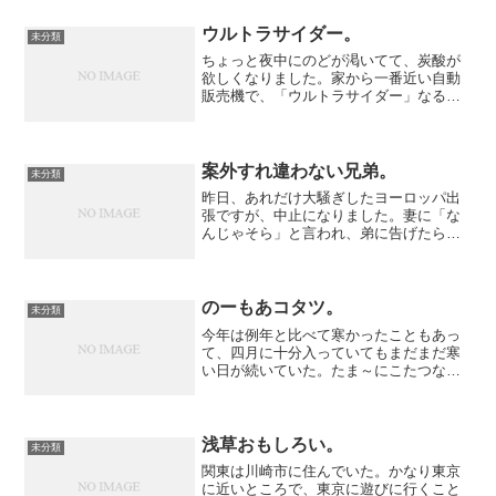
ウルトラサイダー。
未分類
ちょっと夜中にのどが渇いてて、炭酸が
欲しくなりました。家から一番近い自動
販売機で、「ウルトラサイダー」なるも
のを発見してしまいました o(o|o)/昔の
キャラが多いけれど、どれが出てくるの
でしょう・・・ウルトラマン？ウルトラ
マンセブン？ゾフ...
案外すれ違わない兄弟。
未分類
昨日、あれだけ大騒ぎしたヨーロッパ出
張ですが、中止になりました。妻に「な
んじゃそら」と言われ、弟に告げたら笑
われました。昨日の記事を今読み返す
と、「弟と会えな～い（涙）」なんて３
０代のオッサンの言う言葉じゃないデス
ネ・・・（弟も来週３０に・...
のーもあコタツ。
未分類
今年は例年と比べて寒かったこともあっ
て、四月に十分入っていてもまだまだ寒
い日が続いていた。たま～にこたつなど
を入れていたりしたけれど、桜が散った
この時期にはもういい加減必要ねぇだろ
う。ということでこたつを片付ける。冬
中使っていたから敷布団と...
浅草おもしろい。
未分類
関東は川崎市に住んでいた。かなり東京
に近いところで、東京に遊びに行くこと