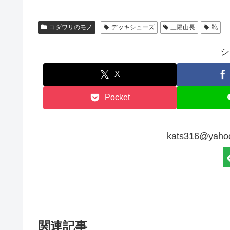
コダワリのモノ
デッキシューズ
三陽山長
靴
シ
X
Pocket
kats316@ya
関連記事