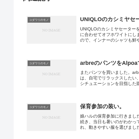
UNIQLOのカシミヤ
コダワリのモノ
UNIQLOのカシミヤセーター
に合わせてオフホワイトにし
ので、インナーのシャツも鮮や
arbreのパンツをAlp
コダワリのモノ
またパンツを買いました。ar
は、自宅でリラックスしたい
シチュエーションを目指した購
保育参加の装い。
コダワリのモノ
娘ハルの保育参加に行きまし
続き、当日も暑いのがわかっ
れ、動きやすい服を選びました