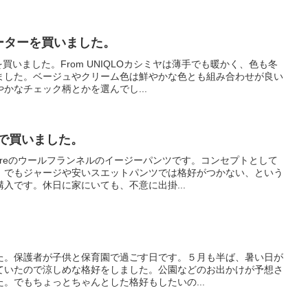
セーターを買いました。
を買いました。From UNIQLOカシミヤは薄手でも暖かく、色も冬
ました。ベージュやクリーム色は鮮やかな色とも組み合わせが良い
かなチェック柄とかを選んでし...
oaで買いました。
breのウールフランネルのイージーパンツです。コンセプトとして
、でもジャージや安いスエットパンツでは格好がつかない、という
入です。休日に家にいても、不意に出掛...
た。保護者が子供と保育園で過ごす日です。５月も半ば、暑い日が
ていたので涼しめな格好をしました。公園などのお出かけが予想さ
。でもちょっとちゃんとした格好もしたいの...