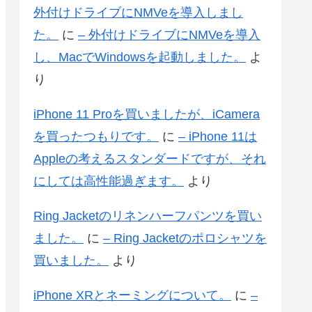
外付けドライブにNMVeを導入しまし
た。
に
– 外付けドライブにNMVeを導入
し、MacでWindowsを起動しました。
よ
り
iPhone 11 Proを買いましたが、iCamera
を買ったつもりです。
に
– iPhone 11は
Appleの考えるスタンダードですが、それ
にしては高性能過ぎます。
より
Ring Jacketのリネンハーフパンツを買い
ました。
に
– Ring Jacketのポロシャツを
買いました。
より
iPhone XRとネーミングについて。
に
–