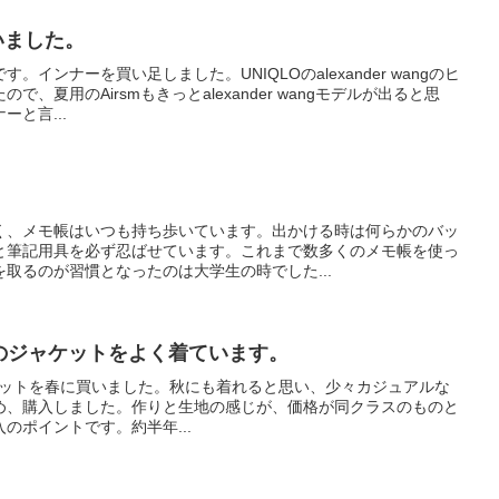
いました。
インナーを買い足しました。UNIQLOのalexander wangのヒ
、夏用のAirsmもきっとalexander wangモデルが出ると思
と言...
く、メモ帳はいつも持ち歩いています。出かける時は何らかのバッ
と筆記用具を必ず忍ばせています。これまで数多くのメモ帳を使っ
取るのが習慣となったのは大学生の時でした...
ondonのジャケットをよく着ています。
donのジャケットを春に買いました。秋にも着れると思い、少々カジュアルな
め、購入しました。作りと生地の感じが、価格が同クラスのものと
のポイントです。約半年...