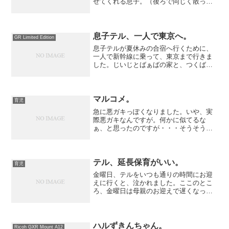
せてくれる息子。（後ろで同じく散った
桜の花を髪に挿そうとしている娘。の
足）
息子テル、一人で東京へ。
GR Limited Edition
息子テルが夏休みの合宿へ行くために、
一人で新幹線に乗って、東京まで行きま
した。じいじとばぁばの家と、つくばの
JAXAの『銀河教室』なる合宿です。東京
へ行く前に、車内で食べるお弁当を買っ
たのですが、最後まで悩んでいました。
結局、中華の油淋鶏丼...
マルコメ。
育児
急に悪ガキっぽくなりました。いや、実
際悪ガキなんですが。何かに似てるな
ぁ、と思ったのですが・・・そうそう、
マルコメ君です。残念ながら現在募集は
していないそうです。
テル、延長保育がいい。
育児
金曜日、テルをいつも通りの時間にお迎
えに行くと、泣かれました。ここのとこ
ろ、金曜日は母親のお迎えで遅くなって
いたので『なんでお迎えに来るの？延長
保育が良かったのに。』と、シクシク泣
き始めました。理由を聞くと、延長保育
のお部屋は面白いオモチャ...
ハルずきんちゃん。
Ricoh GXR Mount A12