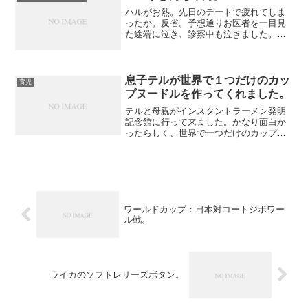
ハルがお熱。先日のデートで疲れてしま
ったか。反省。予想通りお医者を一目見
た途端に泣き、診察中も泣きました。先
日のポリオも記憶に新しいようです。と
りあえずはインフルエンザは陰性で、一
安心。このあと、たっぷりのお昼寝をし
て、ゆっくり過ごしました...
息子テルが世界で１つだけのカッ
育児
プヌードルを作ってくれました。
テルと母親がインスタントラーメン発明
記念館に行って来ました。かなり面白か
ったらしく、世界で一つだけのカップヌ
ードルを作ってくれました。スープを選
び、具材を選び、イラストなどをして完
成させます。
ワールドカップ：日本対コートジボワー
ル戦。
ライカのソフトレリーズボタン。