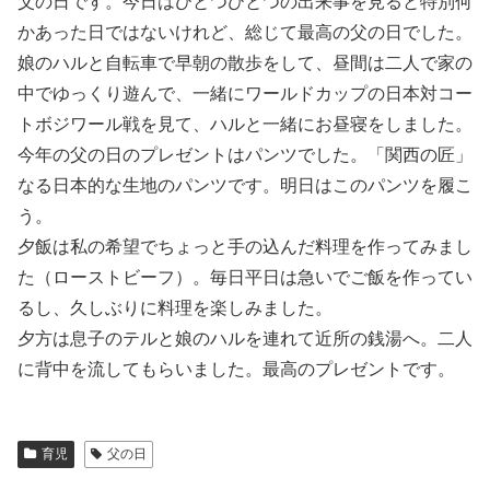
父の日です。今日はひとつひとつの出来事を見ると特別何
かあった日ではないけれど、総じて最高の父の日でした。
娘のハルと自転車で早朝の散歩をして、昼間は二人で家の
中でゆっくり遊んで、一緒にワールドカップの日本対コー
トボジワール戦を見て、ハルと一緒にお昼寝をしました。
今年の父の日のプレゼントはパンツでした。「関西の匠」
なる日本的な生地のパンツです。明日はこのパンツを履こ
う。
夕飯は私の希望でちょっと手の込んだ料理を作ってみまし
た（ローストビーフ）。毎日平日は急いでご飯を作ってい
るし、久しぶりに料理を楽しみました。
夕方は息子のテルと娘のハルを連れて近所の銭湯へ。二人
に背中を流してもらいました。最高のプレゼントです。
育児
父の日