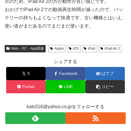
示のため、iPad Air 2の方が動作が良い感じです。
おかげでiPad Air 2での動画再生時間が減ったので、バッ
テリーの持ちもよくなって快適です。古い機種とはいえ、
使い道がまだあるのでまだまだ使います。
Web・PC・App関連
Apple
iOS
iPad
iPad Air 2
シェアする
X
Facebook
はてブ
Pocket
LINE
コピー
kats316@yahoo.co.jpをフォローする