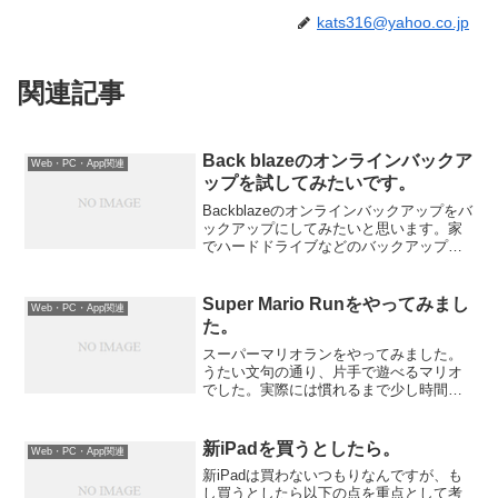
kats316@yahoo.co.jp
関連記事
Back blazeのオンラインバックア
Web・PC・App関連
ップを試してみたいです。
Backblazeのオンラインバックアップをバ
ックアップにしてみたいと思います。家
でハードドライブなどのバックアップし
ていても、火事になったら家ごとハード
ドライブも焼失してしまいます。雨漏れ
も然りでしょう。オンラインでパソコン
Super Mario Runをやってみまし
Web・PC・App関連
のファイルをバ...
た。
スーパーマリオランをやってみました。
うたい文句の通り、片手で遊べるマリオ
でした。実際には慣れるまで少し時間が
かかりましたが、遊んでみるとそこには
懐かしながらも新しいマリオがありまし
た。
新iPadを買うとしたら。
Web・PC・App関連
新iPadは買わないつもりなんですが、も
し買うとしたら以下の点を重点として考