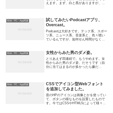
えます。まず、白と黒がありますが、迷
いながらも黒。一個体として見ると白は
とっても魅力的ですし、指紋が目立ちま
せん。しかし、動画とか見ると黒が背景
に溶け込む。ここは動...
試してみたいPodcastアプリ、
Web・PC・App関連
Overcast。
Podcastは大好きです。テック系、スポー
ツ系、ニュース系、音楽系と、色々聴い
ているんですが、如何せん時間がなく、
かなりの頻度で聴かずにリストから飛ば
すのが増えてきました。そこで、気にな
るアプリが発表されました。Overcastで
女性からみた男のダメ姿。
Web・PC・App関連
す。Ov...
とりあえず四連続で。もうやめます。女
性からみた男のダメ姿、だそうです（自
分に当てはまるのが多かったら嫌だ
な・・・）。1位 1,017票 飲食店などで、
店員に偉そうにする(態度がでかい) （普
段の態度と違うと「こっちが本性？」っ
て思うんですか...
CSSでアイコン型Webフォント
Web・PC・App関連
を追加してみました。
昔のHPのアイコンは画像とかを使ってい
て、ボタンの様なものを設置したもので
す。今ではCSSやHTML5によって様々な
アイコン表現が可能です。そのひとつが
アイコン型Webフォントで、更にCSSを