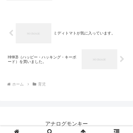
に帰省しても友達と遊ぶのだろうな、
と。今は列車遊びとか絵本を読んで喜ん
でくれているけどね。その時...
ミディトマトが気に入っています。
HHKB（ハッピー・ハッキング・キーボ
ード）を買いました。
ホーム
育児
アナログモンキー
© 1999 アナログモンキー.