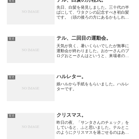
育児
先日、白髪を発見しました。三十代の半
ばにして、ワタクシの記念すべき初白髪
です。（頭の後ろの方にあるかもしれま
せんけど、一応無いはず）こめかみのと
ころに一本。ちょっと喜んでいて鏡で見
ていました。←変人先日のテルのお迎え
時、雨が降っていてちょっ...
テル、二回目の運動会。
育児
天気が良く、暑いくらいでしたが無事に
運動会が終わりました。おかーさんのブ
ログおとーさんはというと、来場者の受
け付けや保護者協議の司会、園児へのプ
レゼント配布、終了後のお片づけなどで
大変疲れました。（夕方にフットサルに
行きましたけど）
ハルレター。
育児
娘ハルから手紙をもらいました。ハルレ
ターです。
クリスマス。
育児
昨日の夜、「サンタさんのチェック」を
していると、ふと思いました。テルとこ
のようにクリスマスを過ごせるのはあと
どのくらいかな、と。十数年後、冬休み