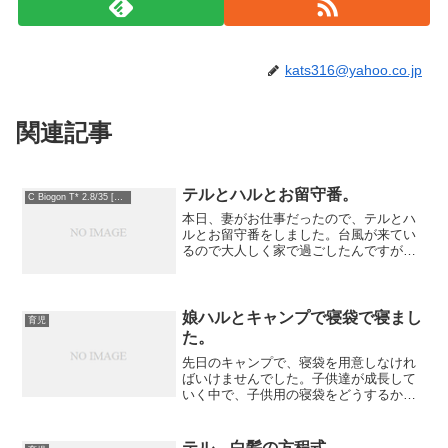
kats316@yahoo.co.jp
関連記事
テルとハルとお留守番。
C Biogon T* 2.8/35 [ZM]
本日、妻がお仕事だったので、テルとハ
ルとお留守番をしました。台風が来てい
るので大人しく家で過ごしたんですが、
子守以外何もできませんでした。我が家
の一部屋が巣窟になっているのいうの
に。お片づけはいつできるのでしょう。
三人でのお留守番は最長かも...
娘ハルとキャンプで寝袋で寝まし
育児
た。
先日のキャンプで、寝袋を用意しなけれ
ばいけませんでした。子供達が成長して
いく中で、子供用の寝袋をどうするか考
えなければいけなかったのです。
テル、白髪の方程式。