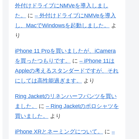
外付けドライブにNMVeを導入しまし
た。
に
– 外付けドライブにNMVeを導入
し、MacでWindowsを起動しました。
よ
り
iPhone 11 Proを買いましたが、iCamera
を買ったつもりです。
に
– iPhone 11は
Appleの考えるスタンダードですが、それ
にしては高性能過ぎます。
より
Ring Jacketのリネンハーフパンツを買い
ました。
に
– Ring Jacketのポロシャツを
買いました。
より
iPhone XRとネーミングについて。
に
–