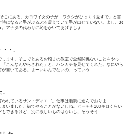
がそこにある。カヨワイ女の子が「ワタシがひっくり返すで」と言
す時になると手がぷるぷる震えていて手が出せていない。よし、お
。アナタの代わりに恥をかいてあげましょ...
・・・。
でします。そこでとあるお稽古の教室で全然関係ないことをやっ
：「こんなんやらされた」と、ハンカチを見せてくれた。なにやら
が書いてある。まーいいんでないの、っていう...
た。
言われているサン・ディエゴ。仕事は順調に進んでおりま
しまいました。街でやることがないしね。ビーチも100キロくらい
もできるけど、別に欲しいものはないし。そうそう...
ました。