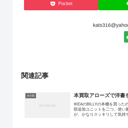
Pocket
kats316@ya
関連記事
本買取アローズで洋書
未分類
IKEAのBILLYの本棚を
部追加ユニットを二つ、使い
が、かなりスッキリして気持ち