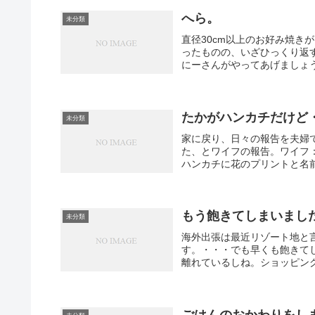
へら。
未分類
直径30cm以上のお好み焼き
ったものの、いざひっくり返
にーさんがやってあげましょう
たかがハンカチだけど
未分類
家に戻り、日々の報告を夫婦
た、とワイフの報告。ワイフ
ハンカチに花のプリントと名前
もう飽きてしまいまし
未分類
海外出張は最近リゾート地と
す。・・・でも早くも飽きて
離れているしね。ショッピング
ごはんのおかわりをし