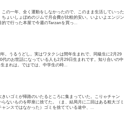
。この一年、全く運動をしなかったので、このまま生活していった
。ちょいしょぼめのジムで月会費が比較的安い。いよいよエンジン
で行った本屋で今週のTarzanを買っ...
閏年。うるうどし。実はワタクシは閏年生まれで、同級生に2月29
0代のお世話になっている人も2月29日生まれです。知り合いの中
生まれは。ではでは、中学生の時...
大きいゴミが帰路のいたるところに集まっていた。こりゃチャン
いらないものを即座に捨てた。（ま、結局月に二回はある粗大ゴミ
ャンスではなかった）ゴミを捨てている途中、...