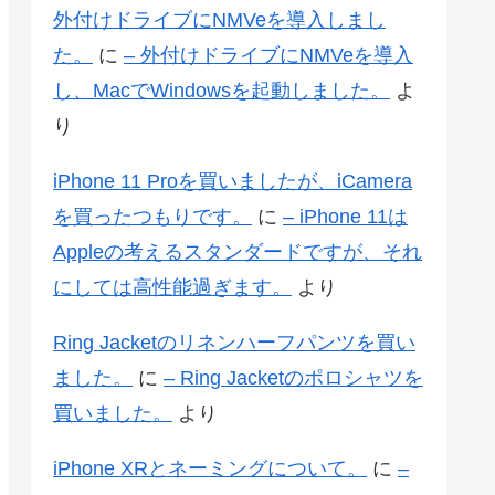
外付けドライブにNMVeを導入しまし
た。
に
– 外付けドライブにNMVeを導入
し、MacでWindowsを起動しました。
よ
り
iPhone 11 Proを買いましたが、iCamera
を買ったつもりです。
に
– iPhone 11は
Appleの考えるスタンダードですが、それ
にしては高性能過ぎます。
より
Ring Jacketのリネンハーフパンツを買い
ました。
に
– Ring Jacketのポロシャツを
買いました。
より
iPhone XRとネーミングについて。
に
–