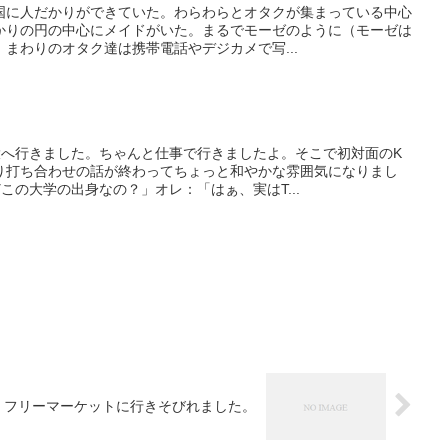
国に人だかりができていた。わらわらとオタクが集まっている中心
かりの円の中心にメイドがいた。まるでモーゼのように（モーゼは
まわりのオタク達は携帯電話やデジカメで写...
大へ行きました。ちゃんと仕事で行きましたよ。そこで初対面のK
り打ち合わせの話が終わってちょっと和やかな雰囲気になりまし
この大学の出身なの？」オレ：「はぁ、実はT...
フリーマーケットに行きそびれました。