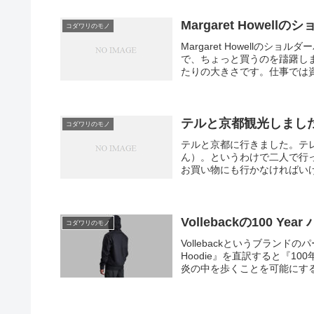
Margaret Howel
コダワリのモノ
Margaret Howellの
で、ちょっと買うのを躊躇し
たりの大きさです。仕事では資
テルと京都観光しまし
コダワリのモノ
テルと京都に行きました。テ
ん）。というわけで二人で行
お買い物にも行かなければいけ
Vollebackの100 Y
コダワリのモノ
Vollebackというブランドのパ
Hoodie』を直訳すると『
炎の中を歩くことを可能にするた