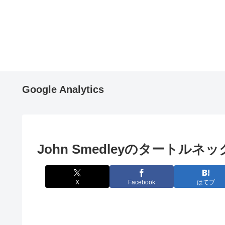
Google Analytics
John Smedleyのタート
X
Facebook
はてブ