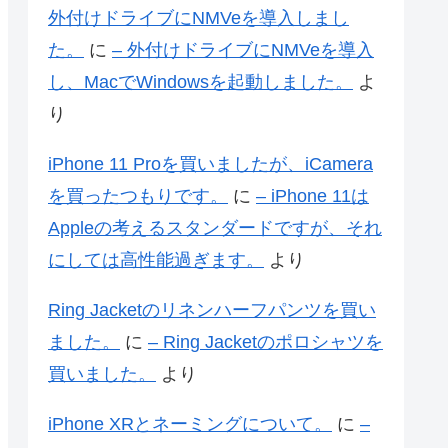
外付けドライブにNMVeを導入しまし
た。
に
– 外付けドライブにNMVeを導入
し、MacでWindowsを起動しました。
よ
り
iPhone 11 Proを買いましたが、iCamera
を買ったつもりです。
に
– iPhone 11は
Appleの考えるスタンダードですが、それ
にしては高性能過ぎます。
より
Ring Jacketのリネンハーフパンツを買い
ました。
に
– Ring Jacketのポロシャツを
買いました。
より
iPhone XRとネーミングについて。
に
–