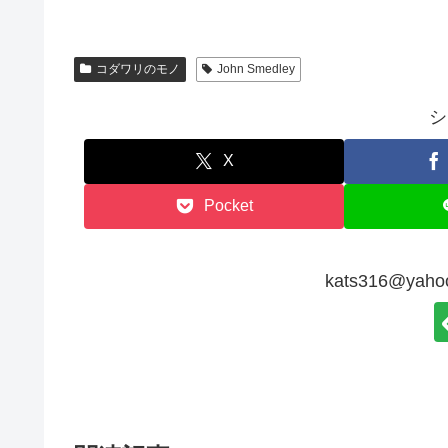
コダワリのモノ
John Smedley
シ
X
Pocket
kats316@ya