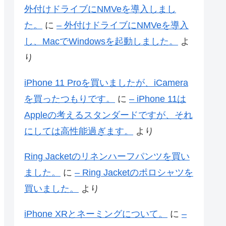
外付けドライブにNMVeを導入しまし
た。
に
– 外付けドライブにNMVeを導入
し、MacでWindowsを起動しました。
よ
り
iPhone 11 Proを買いましたが、iCamera
を買ったつもりです。
に
– iPhone 11は
Appleの考えるスタンダードですが、それ
にしては高性能過ぎます。
より
Ring Jacketのリネンハーフパンツを買い
ました。
に
– Ring Jacketのポロシャツを
買いました。
より
iPhone XRとネーミングについて。
に
–