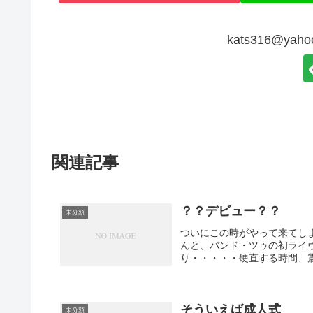
kats316@ya
関連記事
？？デビュー？？
未分類
ついにこの時がやって来てし
んと、バンド・ツゥの初ライ
り・・・・・硬直する時間、震
そういえば成人式
未分類