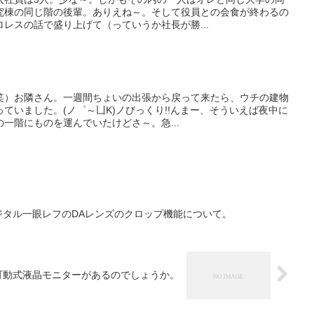
究棟の同じ階の後輩。ありえね～。そして役員との会食が終わるの
レスの話で盛り上げて（っていうか社長が勝...
。
笑）お隣さん。一週間ちょいの出張から戻って来たら、ウチの建物
ていました。(ノ゜～凵K)ノびっくり!!んまー、そういえば夜中に
一階にものを運んでいたけどさ～。急...
）デジタル一眼レフのDAレンズのクロップ機能について。
フは可動式液晶モニターがあるのでしょうか。