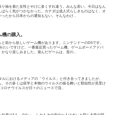
振り袖を着た女性とやけに多くすれ違う。みんな若い。今日はなん
しばらく気がつかなかった。カナダは成人式らしきものはなく、オ
ったから日本からの通知もない。そんなわけ...
ム機の購入。
っと前から欲しいゲーム機があります。ニンテンドーのDSです。
るみたいですけど。一番最近買ったゲーム機、ゲームボーイアドバ
かなり楽しみました。遊んだゲームは、昔の...
。
ジタルにおけるメディアの「ウイルス」と付き合ってきましたが、
も、その多くは疫学と本物のウイルスの振る舞いと類似性が見受け
ことコロナウイルスが日々のニュースで流...
入社員は3人。少な～。しかもその内の一人はオレと同じ大学の同