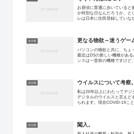
お昼頃に普通に歩いていると
か特別な日なんだろうか、と
レは日本に住民登録していなか
更なる物欲～迷うゲー
未分類
パソコンの物欲と共に、ちょ
最近はDSの新しい機種があ
ンスは一昔前の機種ですけど、
ウイルスについて考察
未分類
私は20年以上にわたってデ
デジタルのウイルスと言えど
られます。現在COVID-19
闖入。
未分類
新入社員の懇親・歓迎会。新