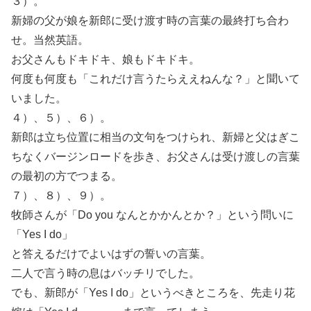
３）。
新婦の父が娘を新郎に受け渡す時の言葉の最終打ち合わ
せ。当然英語。
お父さんもドキドキ、娘もドキドキ。
何度も何度も「これだけ言うたらええねんな？」と聞いて
いました。
４）、５）、６）。
新郎は立ち位置に相当の文句をつけられ、新婦と父はぎこ
ちなくバージンロードを歩き、お父さんは受け渡しの言葉
の最初の方でつまる。
７）、８）、９）。
牧師さんが「Do you なんとかかんとか？」という問いに
「Yes I do」
と答えるだけでよいはずの誓いの言葉。
二人で言う時の息はバッチリでした。
でも、新郎が「Yes I do」というべきところを、先走り花