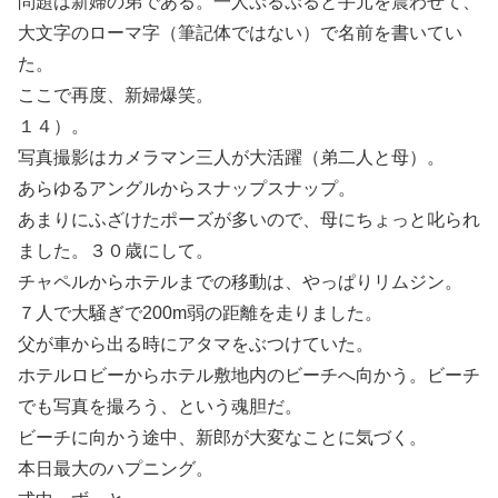
問題は新婦の弟である。一人ぷるぷると手元を震わせて、
大文字のローマ字（筆記体ではない）で名前を書いてい
た。
ここで再度、新婦爆笑。
１４）。
写真撮影はカメラマン三人が大活躍（弟二人と母）。
あらゆるアングルからスナップスナップ。
あまりにふざけたポーズが多いので、母にちょっと叱られ
ました。３０歳にして。
チャペルからホテルまでの移動は、やっぱりリムジン。
７人で大騒ぎで200m弱の距離を走りました。
父が車から出る時にアタマをぶつけていた。
ホテルロビーからホテル敷地内のビーチへ向かう。ビーチ
でも写真を撮ろう、という魂胆だ。
ビーチに向かう途中、新郎が大変なことに気づく。
本日最大のハプニング。