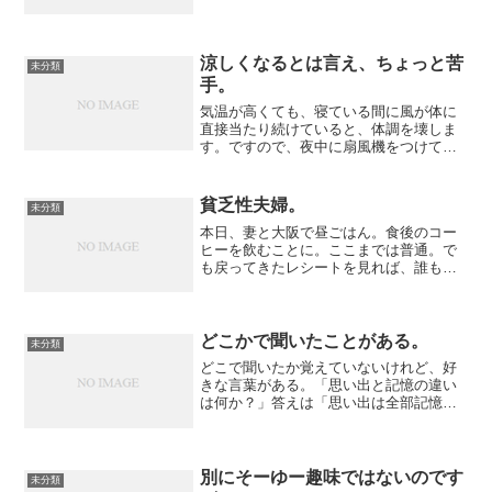
ルービックキューブを9.54秒で解いてい
る人間がいるし。非公式ながら。これっ
て100メートル走の世界記録より早い。凄
い。そ...
涼しくなるとは言え、ちょっと苦
未分類
手。
気温が高くても、寝ている間に風が体に
直接当たり続けていると、体調を壊しま
す。ですので、夜中に扇風機をつけてお
くのはちょっと嫌だ。タイマーにしてあ
ります。でも、昨日の晩はちょっと誤
算。窓から明け方の涼しい風が入ってき
貧乏性夫婦。
未分類
ていた。この風に当たり続け...
本日、妻と大阪で昼ごはん。食後のコー
ヒーを飲むことに。ここまでは普通。で
も戻ってきたレシートを見れば、誰もが
一瞬「？」となるだろう。あはは、そう
です。０円です。株主優待券（もらいも
の）で買った（もらった？）ものです。
しかも「ベンティ」っての...
どこかで聞いたことがある。
未分類
どこで聞いたか覚えていないけれど、好
きな言葉がある。「思い出と記憶の違い
は何か？」答えは「思い出は全部記憶し
ているけれど、記憶は全部思い出せな
い」モノより思い出とは良く言ったもの
だ。
別にそーゆー趣味ではないのです
未分類