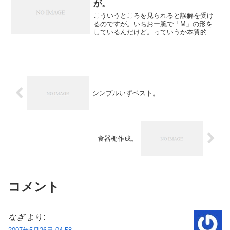
が。
こういうところを見られると誤解を受け
るのですが。いちおー腕で「M」の形を
しているんだけど。っていうか本質的に
はオレは大分「S」なんですけどね。(=´∇
｀=)にゃは
シンプルいずベスト。
食器棚作成。
コメント
なぎ
より: