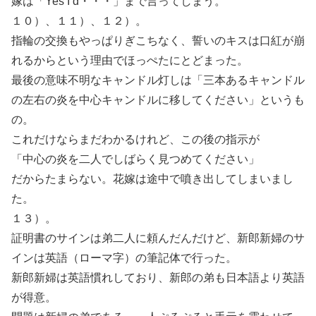
嫁は「Yes I d・・・」まで言ってしまう。
１０）、１１）、１２）。
指輪の交換もやっぱりぎこちなく、誓いのキスは口紅が崩
れるからという理由でほっぺたにとどまった。
最後の意味不明なキャンドル灯しは「三本あるキャンドル
の左右の炎を中心キャンドルに移してください」というも
の。
これだけならまだわかるけれど、この後の指示が
「中心の炎を二人でしばらく見つめてください」
だからたまらない。花嫁は途中で噴き出してしまいまし
た。
１３）。
証明書のサインは弟二人に頼んだんだけど、新郎新婦のサ
インは英語（ローマ字）の筆記体で行った。
新郎新婦は英語慣れしており、新郎の弟も日本語より英語
が得意。