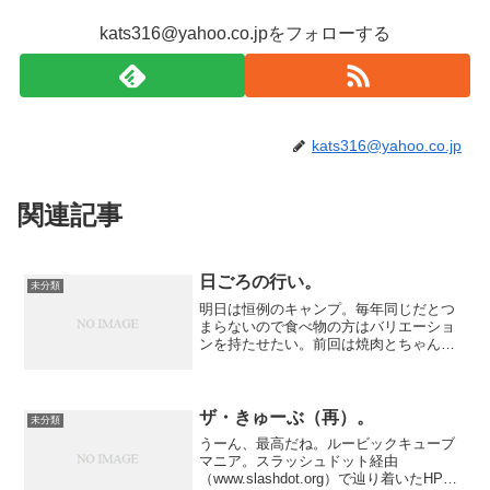
kats316@yahoo.co.jpをフォローする
kats316@yahoo.co.jp
関連記事
日ごろの行い。
未分類
明日は恒例のキャンプ。毎年同じだとつ
まらないので食べ物の方はバリエーショ
ンを持たせたい。前回は焼肉とちゃんち
ゃん焼き（シャケ料理）だったけど、今
回はハンバーガー。次の日のお昼ご飯は
カレー。バーベキューで予定していたハ
ンバーガー用のパンを四方...
ザ・きゅーぶ（再）。
未分類
うーん、最高だね。ルービックキューブ
マニア。スラッシュドット経由
（www.slashdot.org）で辿り着いたHP、