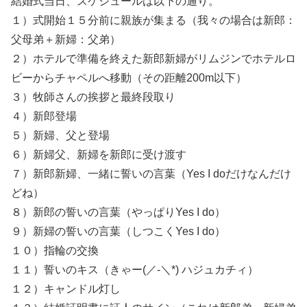
結婚式当日、スケジュールは以下の通り。
１）式開始１５分前に親族が集まる（我々の場合は新郎：
父母弟＋新婦：父弟）
２）ホテルで準備を終えた新郎新婦がリムジンでホテルロ
ビーからチャペルへ移動（その距離200m以下）
３）牧師さんの挨拶と最終段取り
４）新郎登場
５）新婦、父と登場
６）新婦父、新婦を新郎に受け渡す
７）新郎新婦、一緒に誓いの言葉（Yes I doだけなんだけ
どね）
８）新郎の誓いの言葉（やっぱりYes I do）
９）新婦の誓いの言葉（しつこくYes I do）
１０）指輪の交換
１１）誓いのキス（きゃー(／-＼*) ハジュカチィ）
１２）キャンドル灯し