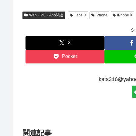
Web・PC・App関連
FaceID
iPhone
iPhone X
シ
X
Pocket
kats316@ya
関連記事