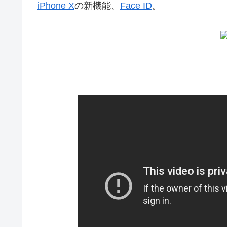
iPhone X
の新機能、
Face ID
。