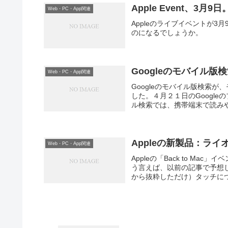
Apple Event、3月9日
Web・PC・App関連
Appleのライブイベントが3月
のになるでしょうか。
Googleのモバイル
Web・PC・App関連
Googleのモバイル版検索
した。４月２１日のGoogl
ル検索では、携帯端末で読みや
Appleの新製品：ライ
Web・PC・App関連
Appleの「Back to M
う言えば、以前の記事で予想
から抜粋しただけ）タッチにつ