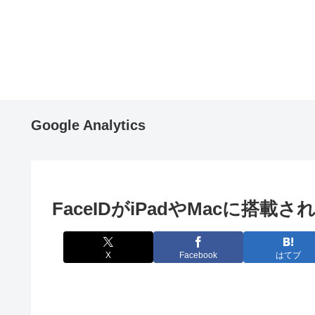
Google Analytics
FaceIDがiPadやMacに搭
X
Facebook
はてブ