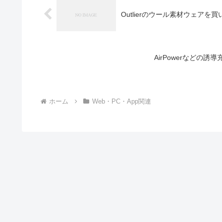
Outlierのウール素材ウェアを
AirPowerなどの
ホーム
Web・PC・App関連