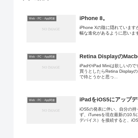
iPhone 8。
Web・PC・App関連
iPhone Xの陰に隠れていま
幅な進化があるように思いま
Retina DisplayのM
Web・PC・App関連
iPadやiPad Miniは欲
買うとしたらRetina Displ
で待とうかと思っ...
iPadをiOS5にア
Web・PC・App関連
iOS5の発表に伴い、自分の
ず、iTunesを現在最新の10.
デバイス）を接続すると、iOS5