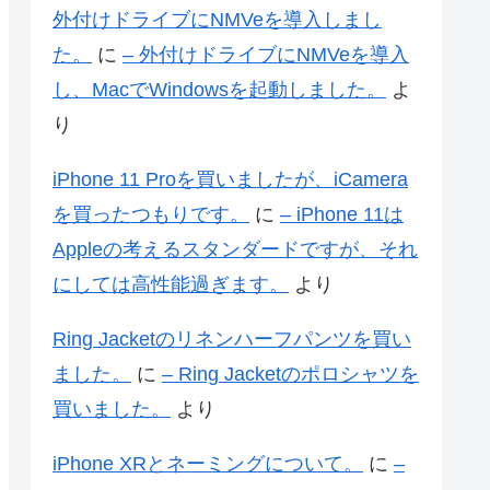
外付けドライブにNMVeを導入しまし
た。
に
– 外付けドライブにNMVeを導入
し、MacでWindowsを起動しました。
よ
り
iPhone 11 Proを買いましたが、iCamera
を買ったつもりです。
に
– iPhone 11は
Appleの考えるスタンダードですが、それ
にしては高性能過ぎます。
より
Ring Jacketのリネンハーフパンツを買い
ました。
に
– Ring Jacketのポロシャツを
買いました。
より
iPhone XRとネーミングについて。
に
–