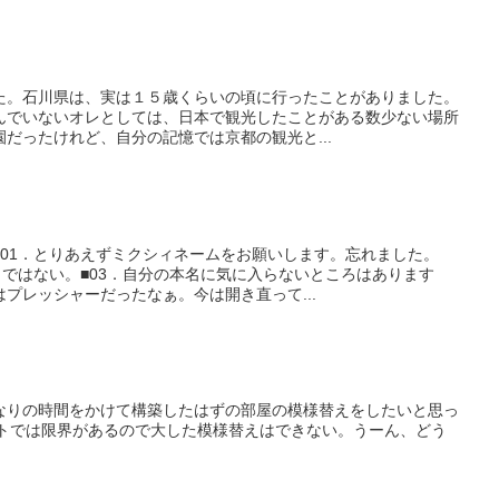
た。石川県は、実は１５歳くらいの頃に行ったことがありました。
んでいないオレとしては、日本で観光したことがある数少ない場所
だったけれど、自分の記憶では京都の観光と...
■01．とりあえずミクシィネームをお願いします。忘れました。
・ではない。■03．自分の本名に気に入らないところはあります
プレッシャーだったなぁ。今は開き直って...
なりの時間をかけて構築したはずの部屋の模様替えをしたいと思っ
ートでは限界があるので大した模様替えはできない。うーん、どう