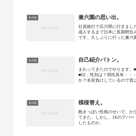
兼六園の思い出。
未分類
社員旅行で石川県に行きまし
成人するまで日本に長期間住
です。久しぶりに行った兼六園
自己紹介バトン。
未分類
まわってきたのでやります。
■02．性別は？両性具有・・
か？名前負けしているので昔は
模様替え。
未分類
飽きっぽい性格のせいで、か
てきた。しかし、1Kのアパ
したものか。