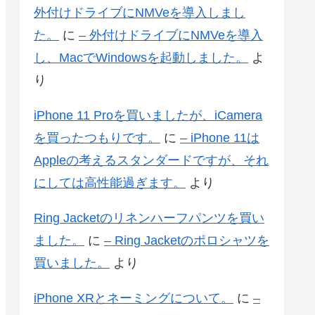
外付けドライブにNMVeを導入しまし
た。
に
– 外付けドライブにNMVeを導入
し、MacでWindowsを起動しました。
よ
り
iPhone 11 Proを買いましたが、iCamera
を買ったつもりです。
に
– iPhone 11は
Appleの考えるスタンダードですが、それ
にしては高性能過ぎます。
より
Ring Jacketのリネンハーフパンツを買い
ました。
に
– Ring Jacketのポロシャツを
買いました。
より
iPhone XRとネーミングについて。
に
–